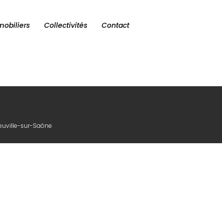
obiliers
Collectivités
Contact
euville-sur-Saône