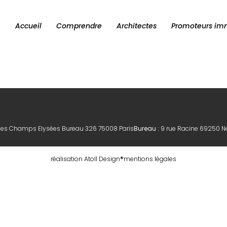
Accueil
Comprendre
Architectes
Promoteurs imm
des Champs Elysées Bureau 326 75008 Paris
Bureau :
9 rue Racine 69250 N
réalisation Atoll Design®
mentions légales