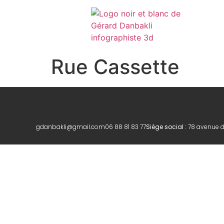
Rue Cassette
gdanbakli@gmail.com
06 88 81 83 77
Siège social :
78 avenue 